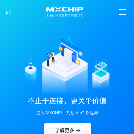
EN
不止于连接，更关乎价值
不止于连接，更关乎价值
BLE Mesh
庆科信息
庆科信息
Matter
Matter
加入 MXCHIP，共创 AIoT 新世界
加入 MXCHIP，共创 AIoT 新世界
一站式物联网系统解决方案商
全屋智能系统解决方案
从IoT到AIoT
YAT 云模组
解决方案
解决方案
了解更多
了解更多
零代码、免开发、开箱即用、快速连云，助力企业降本提效
产品智能化 · 场景智能化 ·企业数字化
智能产品、全屋智能快速接入 Matter
智能产品、全屋智能快速接入 Matter
离在线结合，安全稳定、简单易用
庆科信息开启数智新征程