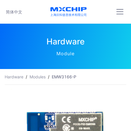
简体中文
Hardware
Module
Hardware
/
Modules
/
EMW3166-P