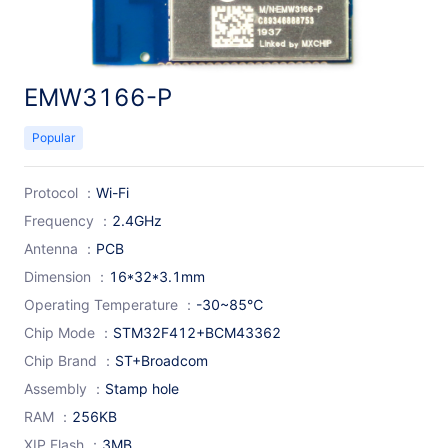
EMW3166-P
Popular
Protocol
：
Wi-Fi
Frequency
：
2.4GHz
Antenna
：
PCB
Dimension
：
16*32*3.1mm
Operating Temperature
：
-30~85℃
Chip Mode
：
STM32F412+BCM43362
Chip Brand
：
ST+Broadcom
Assembly
：
Stamp hole
RAM
：
256KB
XIP Flash
：
3MB